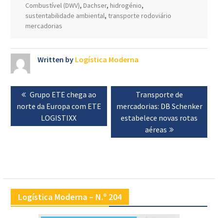
Combustível (DWV)
,
Dachser
,
hidrogénio
,
sustentabilidade ambiental
,
transporte rodoviário
mercadorias
Written by
Logística Moderna
Navegação
Previous
Grupo ETE chega ao
Next
Transporte de
de
norte da Europa com ETE
post:
mercadorias: DB Schenker
post:
artigos
LOGISTIXX
estabelece novas rotas
aéreas
Logística Moderna – N.º 204