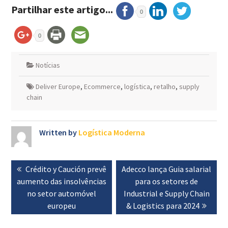
Partilhar este artigo...
0
0
Notícias
Deliver Europe
,
Ecommerce
,
logística
,
retalho
,
supply
chain
Written by
Logística Moderna
Navegação
Previous
Crédito y Caución prevê
Next
Adecco lança Guia salarial
de
aumento das insolvências
post:
post:
para os setores de
artigos
no setor automóvel
Industrial e Supply Chain
europeu
& Logistics para 2024