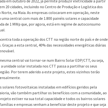
ada em outubro de 2022, já permite produzir eletricidade a partir
 em 20 cidades, incluindo no Centro de Produção e Logística dos
 Norte, na Maia. As empresas colocaram em operação, neste
io uma central com mais de 1.800 painéis solares e capacidade
ada de 1 MWp que, por agora, está em regime de autoconsumo
ual.
ncentra toda a operação dos CTT na região norte do país e de onde
. Graças a esta central, 40% das necessidades energéticas diárias
renovável.
esma central vai tornar-se num Bairro Solar EDP/CTT, ou seja,
unidade solar instalada nos CTT passa a partilhar os seus
egião. Por terem aderido a este projeto, estes vizinhos terão
mensalmente.
is solares fotovoltaicas instaladas em edifícios geridos pela
ioria, vão também partilhar os benefícios com a comunidade, ao
jeto estiver na sua total capacidade e todos os bairros solares
 famílias e empresas venham a beneficiar deste projeto e que seja