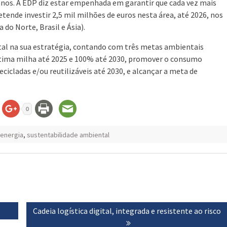
anos. A EDP diz estar empenhada em garantir que cada vez mais
etende investir 2,5 mil milhões de euros nesta área, até 2026, nos
do Norte, Brasil e Ásia).
tal na sua estratégia, contando com três metas ambientais
última milha até 2025 e 100% até 2030, promover o consumo
icladas e/ou reutilizáveis até 2030, e alcançar a meta de
0
energia
,
sustentabilidade ambiental
Next
Cadeia logística digital, integrada e resistente ao risco
post: