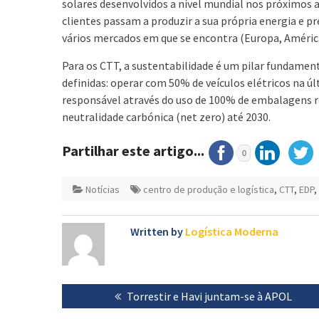
solares desenvolvidos a nível mundial nos próximos 
clientes passam a produzir a sua própria energia e pr
vários mercados em que se encontra (Europa, América 
Para os CTT, a sustentabilidade é um pilar fundamen
definidas: operar com 50% de veículos elétricos na 
responsável através do uso de 100% de embalagens rec
neutralidade carbónica (net zero) até 2030.
Partilhar este artigo...
0
Notícias
centro de produção e logística
,
CTT
,
EDP
,
Written by
Logística Moderna
Navegação
Previous
Torrestir e Havi juntam-se à APOL
de
post: