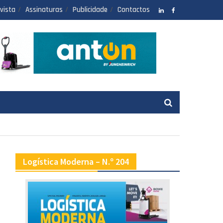
vista
Assinaturas
Publicidade
Contactos
LinkedIN
facebook
Logística Moderna – N.º 204