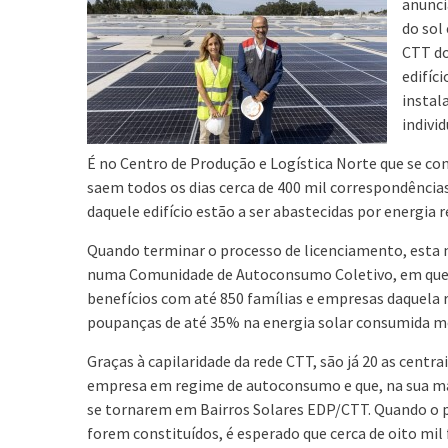
anunci
do sol
CTT do
edifíc
instal
individ
É no Centro de Produção e Logística Norte que se co
saem todos os dias cerca de 400 mil correspondências
daquele edifício estão a ser abastecidas por energia 
Quando terminar o processo de licenciamento, esta m
numa Comunidade de Autoconsumo Coletivo, em que a 
benefícios com até 850 famílias e empresas daquela r
poupanças de até 35% na energia solar consumida 
Graças à capilaridade da rede CTT, são já 20 as centra
empresa em regime de autoconsumo e que, na sua ma
se tornarem em Bairros Solares EDP/CTT. Quando o pro
forem constituídos, é esperado que cerca de oito mil