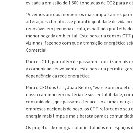
evitada a emissão de 1.600 toneladas de CO2 para a a
“Vivemos um dos momentos mais importantes para a 
alterações climáticas e garantir qualidade de vida n
renovável em pequena escala, espalhada por telhados
menor pegada ambiental. Esta parceria com os CTT 
vizinhas, fazendo com que a transição energética seja
Comercial.
Para os CTT, para além de passarem a utilizar mais e
a comunidade envolvente, esta parceria permite gerar
dependência da rede energética.
Para o CEO dos CTT, João Bento, “este é um projeto 
nosso caminho em matéria de sustentabilidade, como
comunidades, que passam a ter acesso a uma energia 
empresas nacionais de peso, os CTT reforçam o seu 
energia mais limpa e mais barata para as comunidade
Os projetos de energia solar instalados em espaços 