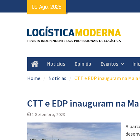
Skip
09 Ago, 2026
to
content
Notícias
Opinião
Eventos
Ini
Home
Home
Notícias
CTT e EDP inauguram na Maia 
CTT e EDP inauguram na Ma
1 Setembro, 2023
A parc
desenv