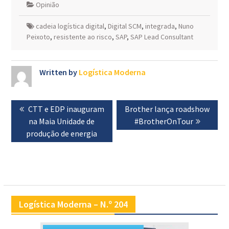
Opinião
cadeia logística digital
,
Digital SCM
,
integrada
,
Nuno
Peixoto
,
resistente ao risco
,
SAP
,
SAP Lead Consultant
Written by
Logística Moderna
Navegação
Previous
CTT e EDP inauguram
Next
Brother lança roadshow
de
post:
na Maia Unidade de
post:
#BrotherOnTour
artigos
produção de energia
Logística Moderna – N.º 204