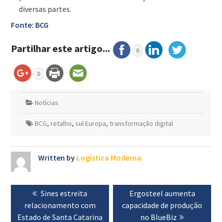
diversas partes.
Fonte: BCG
Partilhar este artigo...
0
0
Notícias
BCG
,
retalho
,
sul Europa
,
transformação digital
Written by
Logística Moderna
Navegação
Previous
Sines estreita
Next
Ergosteel aumenta
de
relacionamento com
post:
capacidade de produção
post:
artigos
Estado de Santa Catarina
no BlueBiz