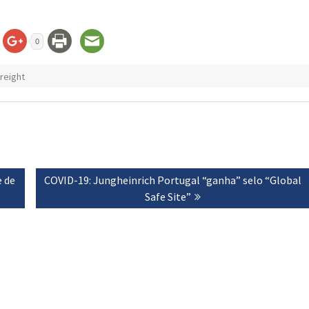
0
reight
e de
Next
COVID-19: Jungheinrich Portugal “ganha” selo “Global
post:
Safe Site”