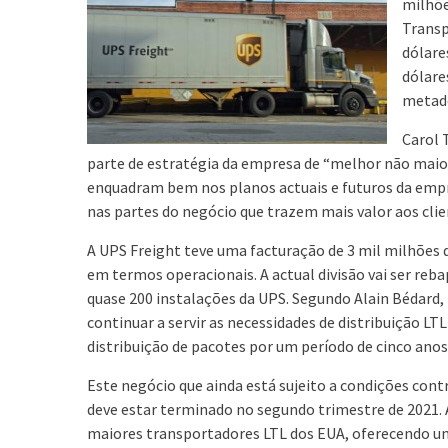
milhõe
Transp
dólare
dólares
metade
Carol 
parte de estratégia da empresa de “melhor não maior”
enquadram bem nos planos actuais e futuros da empr
nas partes do negócio que trazem mais valor aos clie
A UPS Freight teve uma facturação de 3 mil milhões 
em termos operacionais. A actual divisão vai ser reba
quase 200 instalações da UPS. Segundo Alain Bédard, 
continuar a servir as necessidades de distribuição L
distribuição de pacotes por um período de cinco anos
Este negócio que ainda está sujeito a condições cont
deve estar terminado no segundo trimestre de 2021. 
maiores transportadores LTL dos EUA, oferecendo um