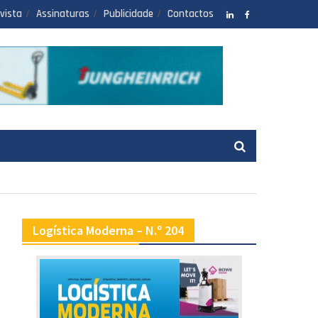
vista
Assinaturas
Publicidade
Contactos
LinkedIN
facebook
Logística Moderna – N.º 204