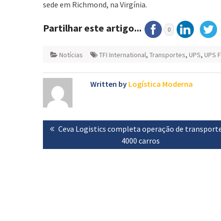
sede em Richmond, na Virgínia.
Partilhar este artigo...
0
Notícias
TFI International
,
Transportes
,
UPS
,
UPS F
Written by
Logística Moderna
Navegação
Previous
Ceva Logistics completa operação de transport
de
post:
4000 carros
artigos