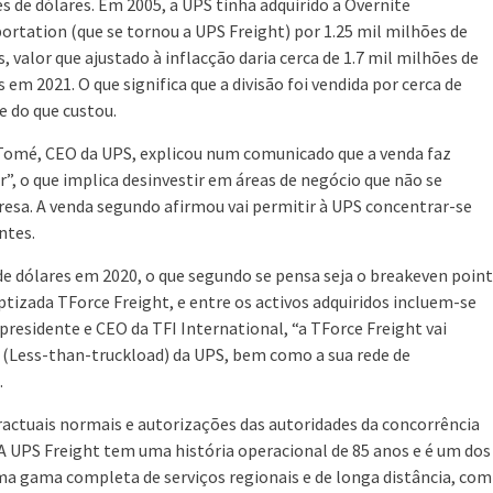
s de dólares. Em 2005, a UPS tinha adquirido a Overnite
ortation (que se tornou a UPS Freight) por 1.25 mil milhões de
s, valor que ajustado à inflacção daria cerca de 1.7 mil milhões de
 em 2021. O que significa que a divisão foi vendida por cerca de
 do que custou.
Tomé, CEO da UPS, explicou num comunicado que a venda faz
, o que implica desinvestir em áreas de negócio que não se
esa. A venda segundo afirmou vai permitir à UPS concentrar-se
ntes.
de dólares em 2020, o que segundo se pensa seja o breakeven point
ptizada TForce Freight, e entre os activos adquiridos incluem-se
presidente e CEO da TFI International, “a TForce Freight vai
TL (Less-than-truckload) da UPS, bem como a sua rede de
.
ractuais normais e autorizações das autoridades da concorrência
A UPS Freight tem uma história operacional de 85 anos e é um dos
a gama completa de serviços regionais e de longa distância, com