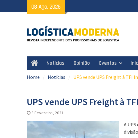
Skip
08 Ago, 2026
to
content
Notícias
Opinião
Eventos
Ini
Home
Home
Notícias
UPS vende UPS Freight à TFI I
UPS vende UPS Freight à TFI
3 Fevereiro, 2021
A UPS 
divisã