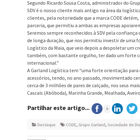
Segundo Ricardo Sousa Costa, administrador do Grupo
SDV é o nosso cliente mais antigo na área da logísti
clientes, pela notoriedade que a marca CODE detém, p
parceria, que permitiu a ambas as empresas apoiar
Seremos sempre reconhecidos à SDV pela confiança d
de longa duração, que nos permitiu investir de uma
Logístico da Maia, que veio depois a despoletar um 
também, com bastante orgulho, ter dado um forte co
internacional.”
A Garland Logística tem “uma forte orientação para
acessórios, tendo, no ano passado, movimentado cerc
cerca de 3 milhões de pares de calçado, nos seus mais
Cascais (Abóboda), Marinha Grande, Mealhada, Aveiro,
Partilhar este artigo...
0
Destaque
CODE
,
Grupo Garland
,
Sociedade de Dis