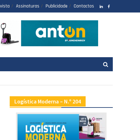
vista
Assinaturas
Publicidade
Contactos
LinkedIN
facebook
Logística Moderna – N.º 204