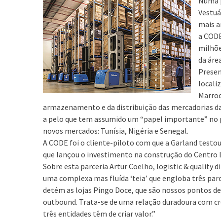
Numa p
Vestuá
mais a
a CODE
milhõe
da área
Presen
locali
Marroc
armazenamento e da distribuição das mercadorias da m
a pelo que tem assumido um “papel importante” no p
novos mercados: Tunísia, Nigéria e Senegal.
A CODE foi o cliente-piloto com que a Garland testo
que lançou o investimento na construção do Centro Lo
Sobre esta parceria Artur Coelho, logistic & quality 
uma complexa mas fluída ‘teia’ que engloba três par
detém as lojas Pingo Doce, que são nossos pontos de 
outbound. Trata-se de uma relação duradoura com c
três entidades têm de criar valor.”