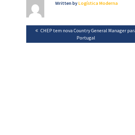
Written by
Logística Moderna
Navegação
Previous
CHEP tem nova Country General Manager par
de
post:
Portugal
artigos