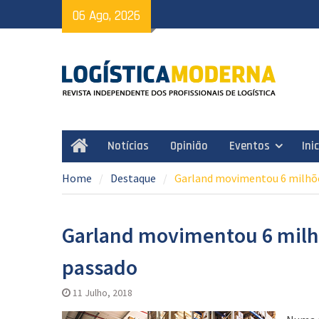
Skip
06 Ago, 2026
to
content
Notícias
Opinião
Eventos
Ini
Home
Home
Destaque
Garland movimentou 6 milhõe
Garland movimentou 6 milh
passado
11 Julho, 2018