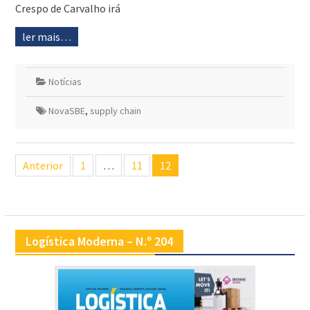
Crespo de Carvalho irá
ler mais…
Notícias
NovaSBE
,
supply chain
Navegação
Anterior
1
…
11
12
de
artigos
Logística Moderna – N.º 204