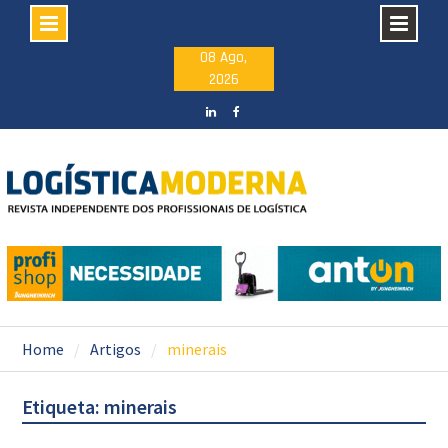
Skip
08 Ago,
2026
to
content
LinkedIN
facebook
Home
Artigos
minerais
Etiqueta: minerais