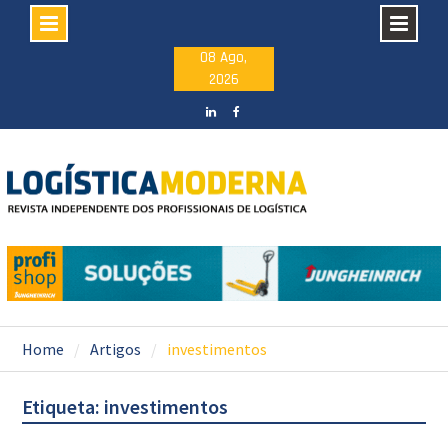
Skip
08 Ago,
2026
to
content
LinkedIN
facebook
Home
Artigos
investimentos
Etiqueta: investimentos