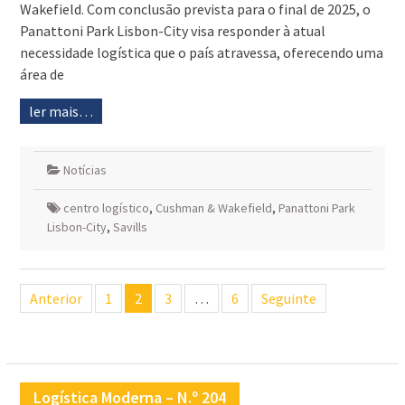
Wakefield. Com conclusão prevista para o final de 2025, o
Panattoni Park Lisbon-City visa responder à atual
necessidade logística que o país atravessa, oferecendo uma
área de
ler mais…
Notícias
centro logístico
,
Cushman & Wakefield
,
Panattoni Park
Lisbon-City
,
Savills
Navegação
Anterior
1
2
3
…
6
Seguinte
de
artigos
Logística Moderna – N.º 204