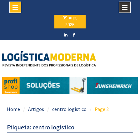
Skip
09 Ago,
2026
to
content
LinkedIN
facebook
Home
Artigos
centro logístico
Page 2
Etiqueta: centro logístico