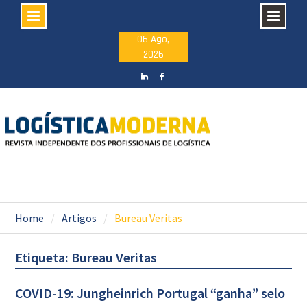
Skip
06 Ago,
2026
to
content
LinkedIN
facebook
Home
Artigos
Bureau Veritas
Etiqueta: Bureau Veritas
COVID-19: Jungheinrich Portugal “ganha” selo