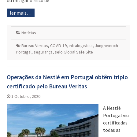
ou mitigar o risco de
ler mais…
Notícias
Bureau Veritas
,
COVID-19
,
intralogistica
,
Jungheinrich
Portugal
,
segurança
,
selo Global Safe Site
Operações da Nestlé em Portugal obtêm triplo
certificado pelo Bureau Veritas
1 Outubro, 2020
A Nestlé
Portugal viu
certificadas
todas as