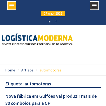
Skip
07 Ago, 2026
to
content
LinkedIN
facebook
Home
Artigos
automotoras
Etiqueta: automotoras
Nova fábrica em Guifões vai produzir mais de
80 comboios para a CP