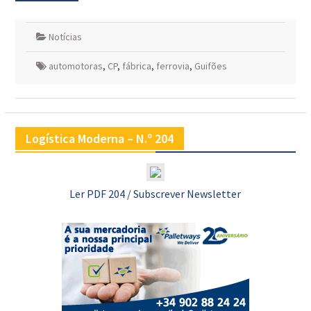
Notícias
automotoras
,
CP
,
fábrica
,
ferrovia
,
Guifões
Logística Moderna – N.º 204
Ler PDF 204
/
Subscrever Newsletter