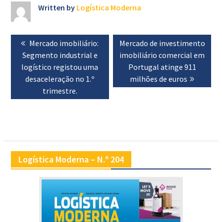
Written by
Logística Moderna
Navegação
Previous
Mercado imobiliário:
Next
Mercado de investimento
de
Segmento industrial e
post:
post:
imobiliário comercial em
artigos
logístico registou uma
Portugal atinge 911
desaceleração no 1.º
milhões de euros
trimestre.
Logística Moderna – N.º 204