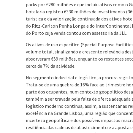
parks por €280 milhões e que incluiu ativos como o G
hotelaria registou €330 milhões de investimento (3
turística e da valorização continuada dos ativos ho
do Ritz-Carlton Penha Longa e do InterContinental P
do Porto cuja venda contou com assessoria da JLL.
Os ativos de uso específico (Special Purpose Facilit
volume total, sinalizando a crescente relevância d
absorveram €59 milhões, enquanto os restantes setore
cerca de 7% da atividade.
No segmento industrial e logístico, a procura regis
Trata-se de uma quebra de 16% face ao trimestre ho
parte dos ocupantes, num contexto geopolítico desa
também a ser travada pela falta de oferta adequada a
logístico moderno continua, assim, a sustentar as r
excelência na Grande Lisboa, uma região que concent
incerteza geopolítica e dos possíveis impactos macr
resiliência das cadeias de abastecimento e a aposta 