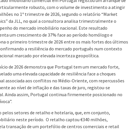
ado imobiliário comercial em Portugal registou um arranque de
rticularmente robusto, com o volume de investimento a atingir
ilhões no 1º trimestre de 2026, segundo o relatório “Market
cs” da JLL, no qual a consultora analisa trimestralmente o
enho do mercado imobiliário nacional. Este resultado
enta um crescimento de 37% face ao período homólogo e
ona o primeiro trimestre de 2026 entre os mais fortes dos últimos
confirmando a resiliência do mercado português num contexto
acional marcado por elevada incerteza geopolítica.
início de 2026 demonstra que Portugal tem um mercado forte,
elado uma elevada capacidade de resiliência face a choques
onal associada aos conflitos no Médio-Oriente, com repercussões
 ao nível de inflação e das taxas de juro, registou-se
al. Ainda assim, Portugal continua firmemente posicionado no
ívoca”.
o pelos setores de retalho e hotelaria, que, em conjunto,
iliário neste período. O retalho captou €340 milhões,
la transação de um portefólio de centros comerciais e retail