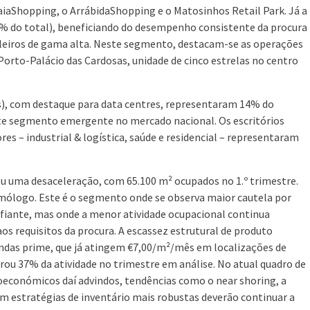
aiaShopping, o ArrábidaShopping e o Matosinhos Retail Park. Já a
6% do total), beneficiando do desempenho consistente da procura
teleiros de gama alta. Neste segmento, destacam-se as operações
orto-Palácio das Cardosas, unidade de cinco estrelas no centro
ies), com destaque para data centres, representaram 14% do
este segmento emergente no mercado nacional. Os escritórios
s – industrial & logística, saúde e residencial – representaram
tou uma desaceleração, com 65.100 m² ocupados no 1.º trimestre.
mólogo. Este é o segmento onde se observa maior cautela por
fiante, mas onde a menor atividade ocupacional continua
os requisitos da procura. A escassez estrutural de produto
endas prime, que já atingem €7,00/m²/mês em localizações de
rou 37% da atividade no trimestre em análise. No atual quadro de
oeconómicos daí advindos, tendências como o near shoring, a
em estratégias de inventário mais robustas deverão continuar a