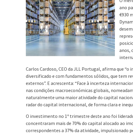
O merc
ano pa
€930 m
Dynami
desemp
repres
posici
anos, 
intern
Carlos Cardoso, CEO da JLL Portugal, afirma que “o 
diversificado e com fundamentos sólidos, que tem rev
externos”. E acrescenta: “Face à incerteza internaci
nas condições macroeconómicas globais, nomeadamente
naturalmente uma maior atividade do capital nacion
radar do capital internacional, de forma clara e inequ
O investimento no 1º trimestre deste ano foi liderad
concentraram mais de 70% do capital alocado ao imob
correspondentes a 37% da atividade, impulsionado pe