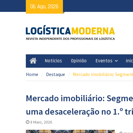
Skip
06 Ago, 2026
to
content
Notícias
Opinião
Eventos
Ini
Home
Home
Destaque
Mercado imobiliário: Segmento
Mercado imobiliário: Segment
uma desaceleração no 1.º tr
8 Maio, 2026