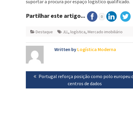
suportar a procura por espaço logístico qualificado.
Partilhar este artigo...
0
Destaque
JLL
,
logística
,
Mercado imobiliário
Written by
Logística Moderna
Navegação
Previous
Portugal reforça posição como polo europeu 
de
post:
centros de dados
artigos