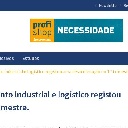
Newsletter
Re
ciativas
Estudos
 industrial e logístico registou uma desaceleração no 1.º trimest
o industrial e logístico registou
imestre.