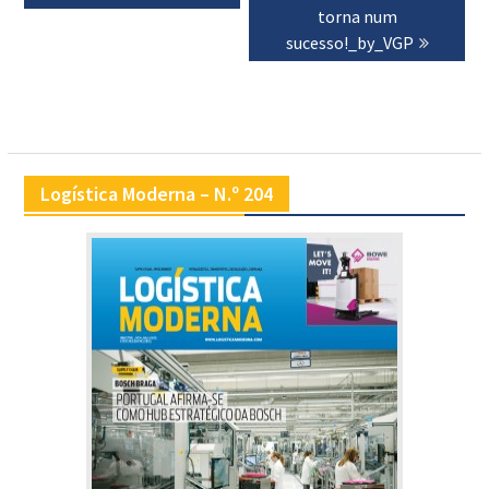
artigos
torna num
sucesso!_by_VGP
Logística Moderna – N.º 204