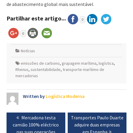
de abastecimento global mais sustentável.
Partilhar este artigo...
0
0
Notícias
emissões de carbono
,
grupagem marítima
,
logística
,
Rhenus
,
sustentabilidade
,
transporte marítimo de
mercadorias
Written by
Logística Moderna
Navegação
Previous
Mercadona testa
Next
Transportes Paulo Duarte
de
camião 100% eléctrico
post:
post:
adquire duas empresas
artigos
nas suas operações
em Espanha