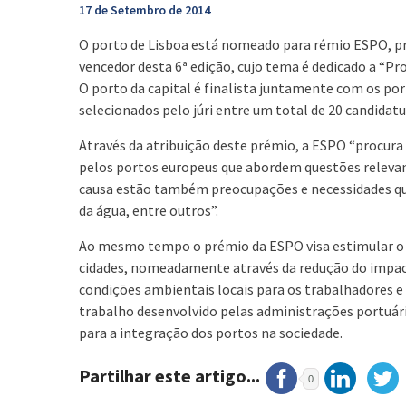
17 de Setembro de 2014
O porto de Lisboa está nomeado para rémio ESPO, p
vencedor desta 6ª edição, cujo tema é dedicado a “P
O porto da capital é finalista juntamente com os po
selecionados pelo júri entre um total de 20 candidatu
Através da atribuição deste prémio, a ESPO “procura
pelos portos europeus que abordem questões relevan
causa estão também preocupações e necessidades que
da água, entre outros”.
Ao mesmo tempo o prémio da ESPO visa estimular o 
cidades, nomeadamente através da redução do impac
condições ambientais locais para os trabalhadores 
trabalho desenvolvido pelas administrações portuári
para a integração dos portos na sociedade.
Partilhar este artigo...
0