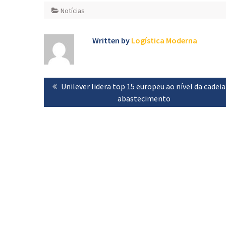
Notícias
Written by
Logística Moderna
Navegação
Previous
Unilever lidera top 15 europeu ao nível da cadeia
de
post:
abastecimento
artigos