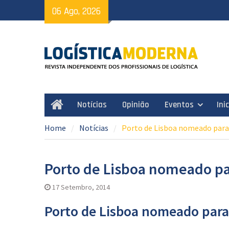
Skip
06 Ago, 2026
to
content
Notícias
Opinião
Eventos
Ini
Home
Home
Notícias
Porto de Lisboa nomeado par
Porto de Lisboa nomeado p
17 Setembro, 2014
Porto de Lisboa nomeado par