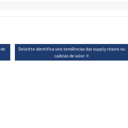
 de
Next
Deloitte identifica seis tendências das supply chains ou
post:
cadeias de valor