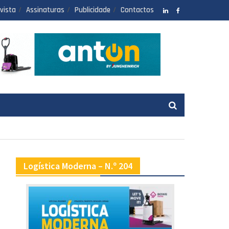
vista
Assinaturas
Publicidade
Contactos
LinkedIN
facebook
Logística Moderna – N.º 204