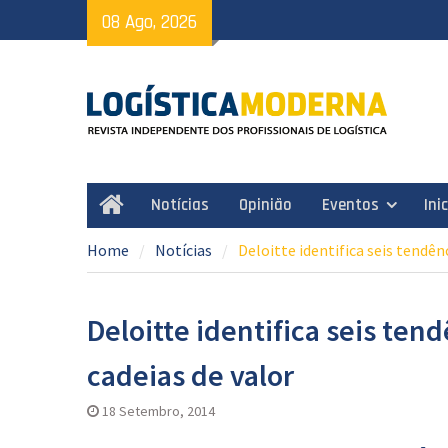
Skip
08 Ago, 2026
to
content
Notícias
Opinião
Eventos
Ini
Home
Home
Notícias
Deloitte identifica seis tendên
Deloitte identifica seis ten
cadeias de valor
18 Setembro, 2014