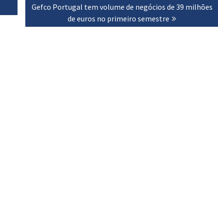
Next
Gefco Portugal tem volume de negócios de 39 milhões
post:
de euros no primeiro semestre