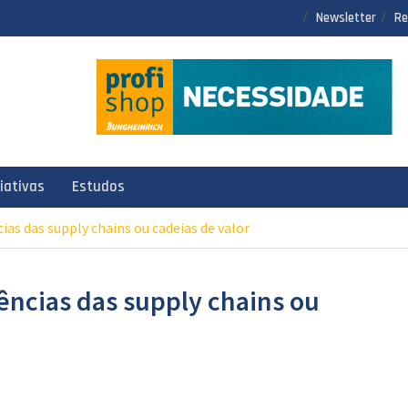
Newsletter
Re
ciativas
Estudos
cias das supply chains ou cadeias de valor
dências das supply chains ou