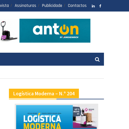
vista
Assinaturas
Publicidade
Contactos
LinkedIN
facebook
Logística Moderna – N.º 204