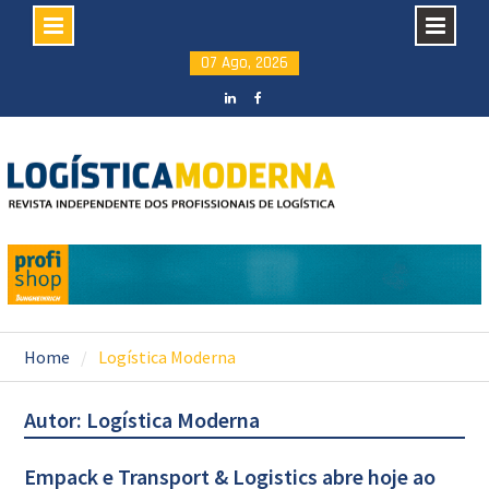
Skip
07 Ago, 2026
to
content
LinkedIN
facebook
Home
Logística Moderna
Autor:
Logística Moderna
Empack e Transport & Logistics abre hoje ao