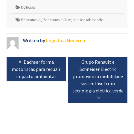
Notícias
Pescanova
,
Pescanova Blue
,
sustentabilidade
Written by
Logística Moderna
Navegação
Previous
Dachser forma
Next
Grupo Renault e
de
motoristas para reduzir
post:
Schneider Electric
post:
artigos
impacto ambiental
promovem a mobilidade
sustentável com
tecnologia elétrica verde