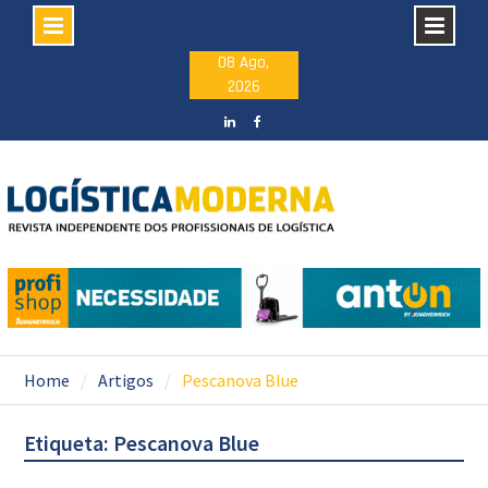
Skip
08 Ago,
2026
to
content
LinkedIN
facebook
Home
Artigos
Pescanova Blue
Etiqueta: Pescanova Blue