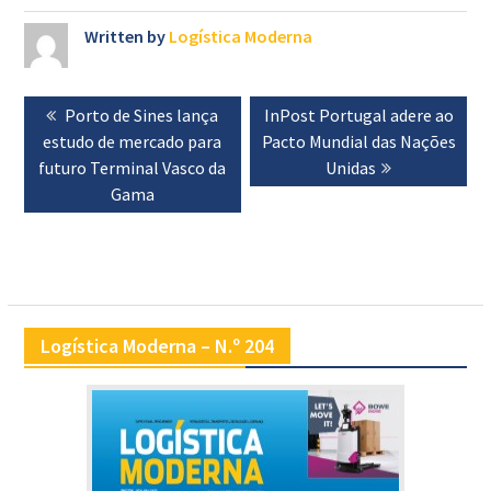
Written by
Logística Moderna
Navegação
Previous
Porto de Sines lança
Next
InPost Portugal adere ao
de
estudo de mercado para
post:
Pacto Mundial das Nações
post:
artigos
futuro Terminal Vasco da
Unidas
Gama
Logística Moderna – N.º 204