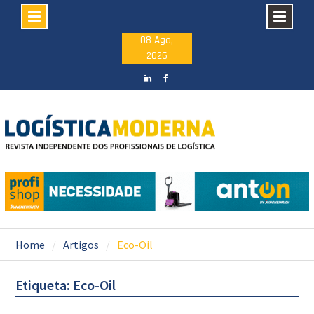
Skip
08 Ago,
2026
to
content
LinkedIN
facebook
Home
Artigos
Eco-Oil
Etiqueta: Eco-Oil