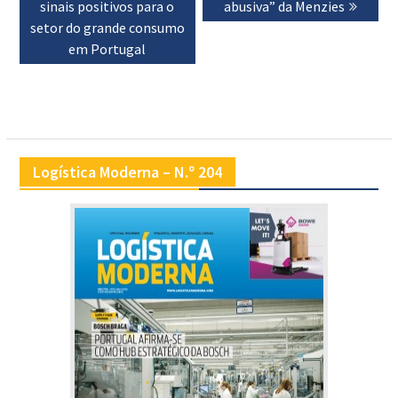
sinais positivos para o
post:
post:
abusiva” da Menzies
artigos
setor do grande consumo
em Portugal
Logística Moderna – N.º 204