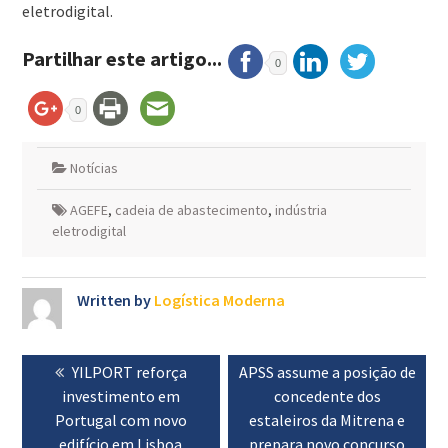
eletrodigital.
Partilhar este artigo...
0
0
Notícias
AGEFE
,
cadeia de abastecimento
,
indústria
eletrodigital
Written by
Logística Moderna
Navegação
Previous
YILPORT reforça
Next
APSS assume a posição de
de
investimento em
post:
post:
concedente dos
artigos
Portugal com novo
estaleiros da Mitrena e
edifício em Lisboa
prepara novo concurso