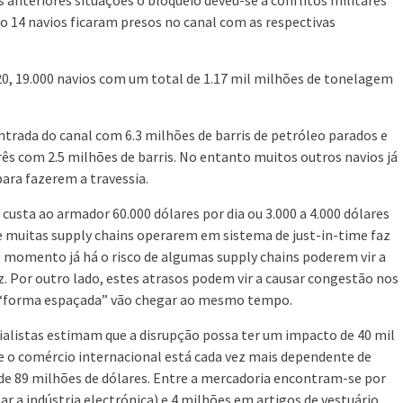
so 14 navios ficaram presos no canal com as respectivas
0, 19.000 navios com um total de 1.17 mil milhões de tonelagem
rada do canal com 6.3 milhões de barris de petróleo parados e
ês com 2.5 milhões de barris. No entanto muitos outros navios já
ara fazerem a travessia.
custa ao armador 60.000 dólares por dia ou 3.000 a 4.000 dólares
de muitas supply chains operarem em sistema de just-in-time faz
 momento já há o risco de algumas supply chains poderem vir a
 Por outro lado, estes atrasos podem vir a causar congestão nos
e “forma espaçada” vão chegar ao mesmo tempo.
ialistas estimam que a disrupção possa ter um impacto de 40 mil
e o comércio internacional está cada vez mais dependente de
 de 89 milhões de dólares. Entre a mercadoria encontram-se por
r a indústria electrónica) e 4 milhões em artigos de vestuário.