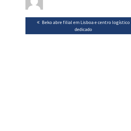
Navegação
Previous
Beko abre filial em Lisboa e centro logístico
de
post:
dedicado
artigos