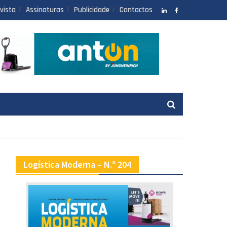
vista
Assinaturas
Publicidade
Contactos
LinkedIN
facebook
Logística Moderna – N.º 204