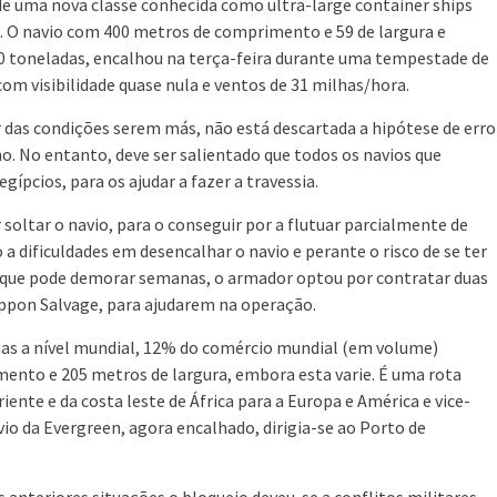
de uma nova classe conhecida como ultra-large container ships
. O navio com 400 metros de comprimento e 59 de largura e
0 toneladas, encalhou na terça-feira durante uma tempestade de
 com visibilidade quase nula e ventos de 31 milhas/hora.
 das condições serem más, não está descartada a hipótese de erro
. No entanto, deve ser salientado que todos os navios que
gípcios, para os ajudar a fazer a travessia.
oltar o navio, para o conseguir por a flutuar parcialmente de
 a dificuldades em desencalhar o navio e perante o risco de se ter
 o que pode demorar semanas, o armador optou por contratar duas
ppon Salvage, para ajudarem na operação.
imas a nível mundial, 12% do comércio mundial (em volume)
mento e 205 metros de largura, embora esta varie. É uma rota
iente e da costa leste de África para a Europa e América e vice-
vio da Evergreen, agora encalhado, dirigia-se ao Porto de
s anteriores situações o bloqueio deveu-se a conflitos militares