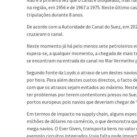
na região, em 1956 e de 1967 a 1975. Neste último ca
tripulações durante 8 anos.
De acordo com a Autoridade do Canal do Suez, em 202
cruzaram o canal.
Neste momento já há pelo menos sete petroleiros ent
espera-se, a qualquer momento, a chegada de mais tr
se encontram na entrada do canal no Mar Vermelho p
Segundo fonte da Loyds o atraso de um destes navios 
por hora. Para além destes custos directos, o facto 
com que os atrasos sejam evitados ao máximo. Neste
ter problemas por terem contentores presos no Suez.
portos europeus pois navios que deveriam chegar d
Em termos de impacto na supply chain, alguns espec
milhões de dólares no comércio, o que demonstra qu
mega navios. O Ever Given, transporta bens no valor
exemplo circuitos integrados (cuja falta pode impacta