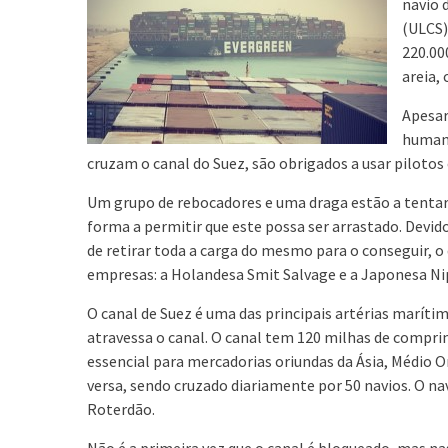
navio 
(ULCS)
220.00
areia,
Apesar
humano
cruzam o canal do Suez, são obrigados a usar pilotos e
Um grupo de rebocadores e uma draga estão a tentar s
forma a permitir que este possa ser arrastado. Devido
de retirar toda a carga do mesmo para o conseguir,
empresas: a Holandesa Smit Salvage e a Japonesa Ni
O canal de Suez é uma das principais artérias marít
atravessa o canal. O canal tem 120 milhas de compri
essencial para mercadorias oriundas da Ásia, Médio Or
versa, sendo cruzado diariamente por 50 navios. O na
Roterdão.
Não é a primeira vez que o canal é bloqueado, mas na