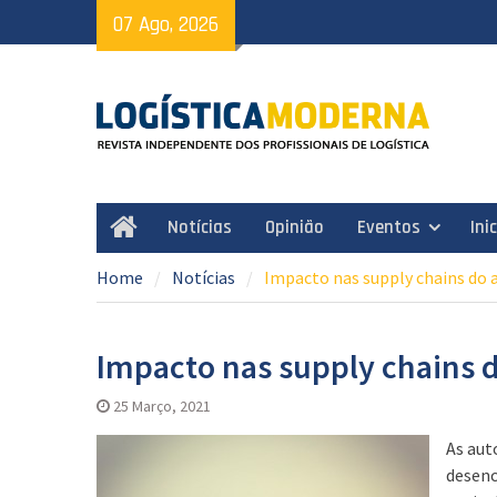
Skip
07 Ago, 2026
to
content
Notícias
Opinião
Eventos
Ini
Home
Home
Notícias
Impacto nas supply chains do 
Impacto nas supply chains 
25 Março, 2021
As aut
desenc