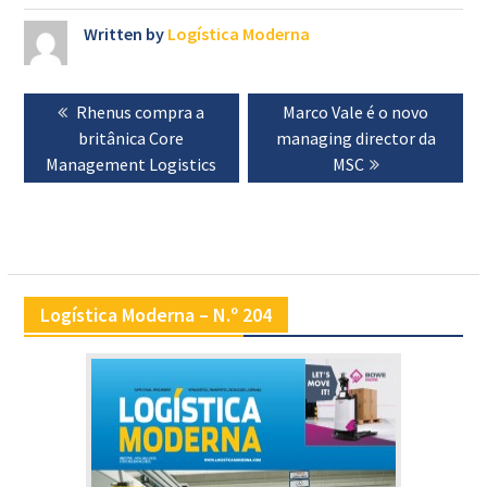
Written by
Logística Moderna
Navegação
Previous
Rhenus compra a
Next
Marco Vale é o novo
de
post:
britânica Core
managing director da
post:
artigos
Management Logistics
MSC
Logística Moderna – N.º 204