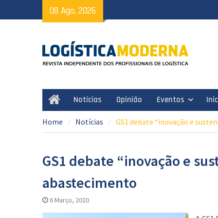
Skip
08 Ago, 2026
to
content
Notícias
Opinião
Eventos
Ini
Home
Home
Notícias
GS1 debate “inovação e susten
GS1 debate “inovação e sus
abastecimento
6 Março, 2020