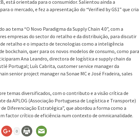
, está orientada para o consumidor. Salientou ainda a
para o mercado, e fez a apresentação do “Verified by GS1” que cria
o ao tema “O Novo Paradigma da Supply Chain 4.0”, com a
s empresas do sector do retalho e da distribuição, para discutir
 de retalho e o impacto de tecnologias como a inteligência
ias de bockchain, quer para os novos modelos de consumo, como par
iciparam Ana Leandro, directora de logística e supply chain da
stlé Portugal; Luís Cabrita, customer service manager da
hain senior project manager na Sonae MC e José Fradeira, sales
e temas diversificados, com o contributo e a visão crítica de
ante da APLOG (Associação Portuguesa de Logística e Transporte)
 de Diferenciação Estratégica”, que abordou a forma como a
 factor crítico de eficiência num contexto de omnicanalidade.
0