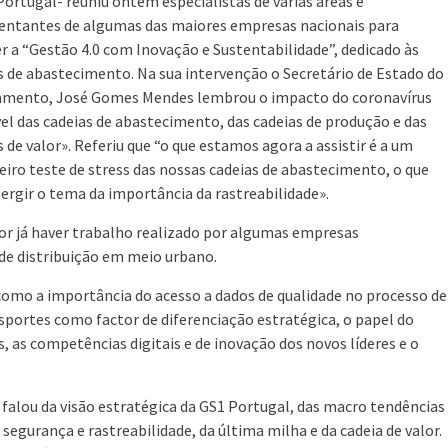
Portugal- reuniu ontem especialistas de várias áreas e
entantes de algumas das maiores empresas nacionais para
r a “Gestão 4.0 com Inovação e Sustentabilidade”, dedicado às
s de abastecimento. Na sua intervenção o Secretário de Estado do
mento, José Gomes Mendes lembrou o impacto do coronavírus
vel das cadeias de abastecimento, das cadeias de produção e das
s de valor». Referiu que “o que estamos agora a assistir é a um
eiro teste de stress das nossas cadeias de abastecimento, o que
ergir o tema da importância da rastreabilidade».
r já haver trabalho realizado por algumas empresas
 de distribuição em meio urbano.
omo a importância do acesso a dados de qualidade no processo de
nsportes como factor de diferenciação estratégica, o papel do
 as competências digitais e de inovação dos novos líderes e o
 falou da visão estratégica da GS1 Portugal, das macro tendências
 segurança e rastreabilidade, da última milha e da cadeia de valor.