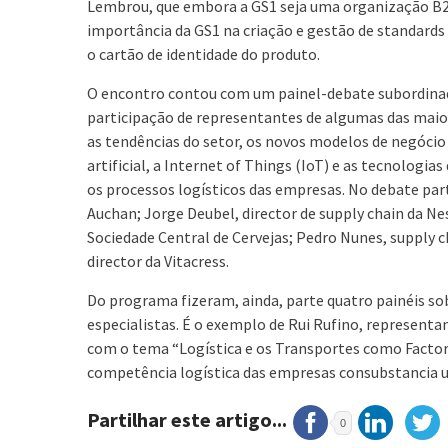
Lembrou, que embora a GS1 seja uma organização B2B
importância da GS1 na criação e gestão de standards 
o cartão de identidade do produto.
O encontro contou com um painel-debate subordinad
participação de representantes de algumas das maiore
as tendências do setor, os novos modelos de negócio
artificial, a Internet of Things (IoT) e as tecnolog
os processos logísticos das empresas. No debate part
Auchan; Jorge Deubel, director de supply chain da Ne
Sociedade Central de Cervejas; Pedro Nunes, supply c
director da Vitacress.
Do programa fizeram, ainda, parte quatro painéis sobr
especialistas. É o exemplo de Rui Rufino, represent
com o tema “Logística e os Transportes como Factor
competência logística das empresas consubstancia um
Partilhar este artigo...
0