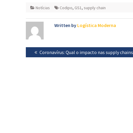
Notícias
Codipo
,
GS1
,
supply chain
Written by
Logística Moderna
Navegação
Previous
Coronavírus: Qual o impacto nas supply chains
de
post:
artigos