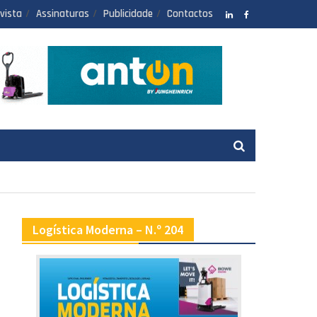
vista
Assinaturas
Publicidade
Contactos
LinkedIN
facebook
Logística Moderna – N.º 204