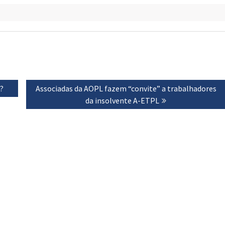
?
Next
Associadas da AOPL fazem “convite” a trabalhadores
post:
da insolvente A-ETPL