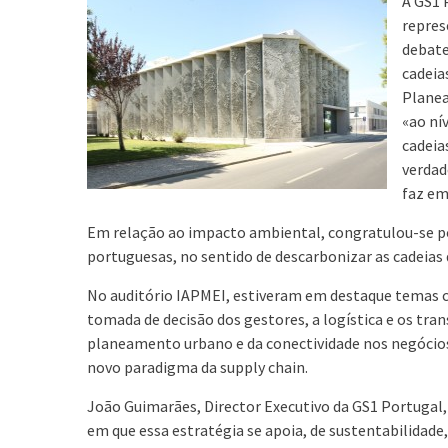
A GS1 
repres
debate
cadeia
Planea
«ao ní
cadeia
verdad
faz em
Em relação ao impacto ambiental, congratulou-se po
portuguesas, no sentido de descarbonizar as cadeias
No auditório IAPMEI, estiveram em destaque temas c
tomada de decisão dos gestores, a logística e os tra
planeamento urbano e da conectividade nos negócios,
novo paradigma da supply chain.
João Guimarães, Director Executivo da GS1 Portugal,
em que essa estratégia se apoia, de sustentabilidade,