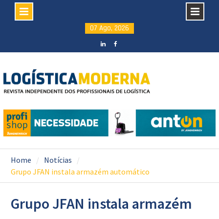
Skip
07 Ago, 2026
to
content
LinkedIN
facebook
Home
Notícias
Grupo JFAN instala armazém automático
Grupo JFAN instala armazém