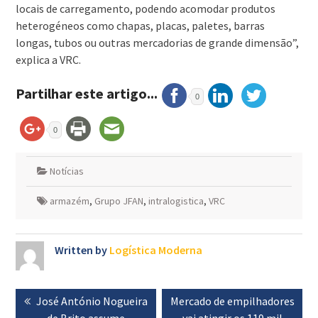
locais de carregamento, podendo acomodar produtos
heterogéneos como chapas, placas, paletes, barras
longas, tubos ou outras mercadorias de grande dimensão”,
explica a VRC.
Partilhar este artigo...
0
0
Notícias
armazém
,
Grupo JFAN
,
intralogistica
,
VRC
Written by
Logística Moderna
Navegação
Previous
José António Nogueira
Next
Mercado de empilhadores
de
post:
de Brito assume
post:
vai atingir os 119 mil