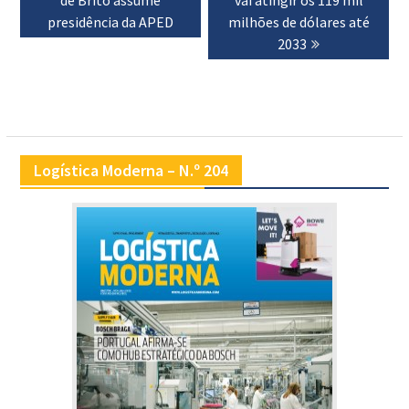
artigos
presidência da APED
milhões de dólares até
2033
Logística Moderna – N.º 204