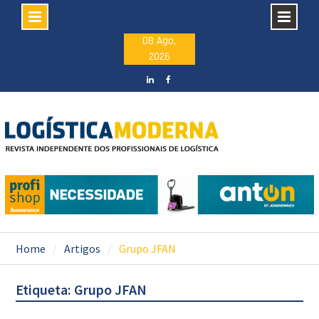
Skip
08 Ago,
2026
to
content
LinkedIN
facebook
Home
Artigos
Grupo JFAN
Etiqueta: Grupo JFAN