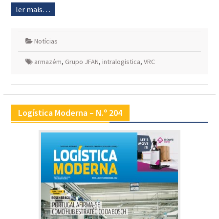
ler mais…
Notícias
armazém
,
Grupo JFAN
,
intralogistica
,
VRC
Logística Moderna – N.º 204