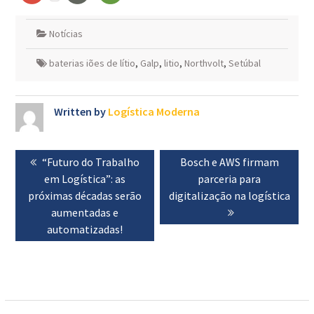
Notícias
baterias iões de lítio
,
Galp
,
litio
,
Northvolt
,
Setúbal
Written by
Logística Moderna
Navegação
Previous
“Futuro do Trabalho
Next
Bosch e AWS firmam
de
post:
em Logística”: as
post:
parceria para
artigos
próximas décadas serão
digitalização na logística
aumentadas e
automatizadas!