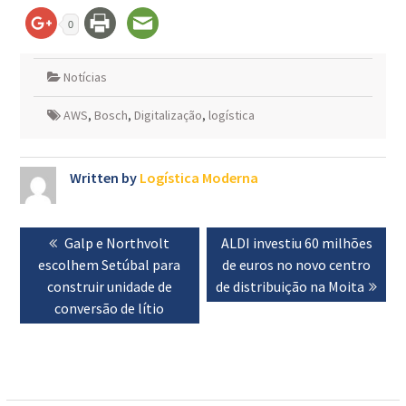
0
Notícias
AWS
,
Bosch
,
Digitalização
,
logística
Written by
Logística Moderna
Navegação
Previous
Galp e Northvolt
Next
ALDI investiu 60 milhões
de
escolhem Setúbal para
post:
post:
de euros no novo centro
artigos
construir unidade de
de distribuição na Moita
conversão de lítio