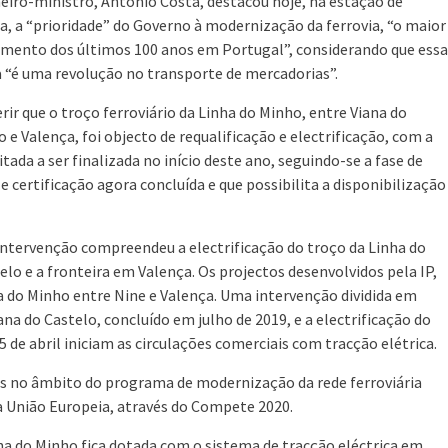
eiro-ministro, António Costa, destacou hoje, na estação de
a, a “prioridade” do Governo à modernização da ferrovia, “o maior
imento dos últimos 100 anos em Portugal”, considerando que essa
 “é uma revolução no transporte de mercadorias”.
erir que o troço ferroviário da Linha do Minho, entre Viana do
o e Valença, foi objecto de requalificação e electrificação, com a
tada a ser finalizada no início deste ano, seguindo-se a fase de
 e certificação agora concluída e que possibilita a disponibilização
intervenção compreendeu a electrificação do troço da Linha do
lo e a fronteira em Valença. Os projectos desenvolvidos pela IP,
ha do Minho entre Nine e Valença. Uma intervenção dividida em
ana do Castelo, concluído em julho de 2019, e a electrificação do
5 de abril iniciam as circulações comerciais com tracção elétrica.
s no âmbito do programa de modernização da rede ferroviária
a União Europeia, através do Compete 2020.
a do Minho fica dotada com o sistema de tracção eléctrica em