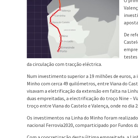
O prim
Valenç
invest
aposta
De ref
Castel
emprei
testes
da circulação com tracção eléctrica.
Num investimento superior a 19 milhões de euros, a 
Minho com cerca 49 quilómetros, entre Viana do Caste
visavam a eletrificação da extensão em falta na Lin
duas empreitadas, a electrificação do troço Nine – Vi
troço entre Viana do Castelo e Valença, onde no dia 2
Os investimentos na Linha do Minho foram realizado
nacional Ferrovia2020, comparticipado por Fundos d
Com a concretização desta última empreitada, a Linh