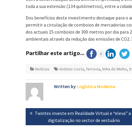
toda a sua extensão (134 quilómetros), entre a cidad
Dos benefícios deste investimento destaque para o 
permitir a circulação de comboios de mercadorias c
dos actuais 15 comboios de 300 metros por dia para 2
ambientais através da redução das emissões de CO2: 
Partilhar este artigo...
0
Notícias
António Costa
,
ferrovia
,
linha do Minho
,
t
Written by
Logística Moderna
Navegação
Previous
Twintex investe em Realidade Virtual e “eleva” a
de
post:
digitalização no sector de vestuário
artigos