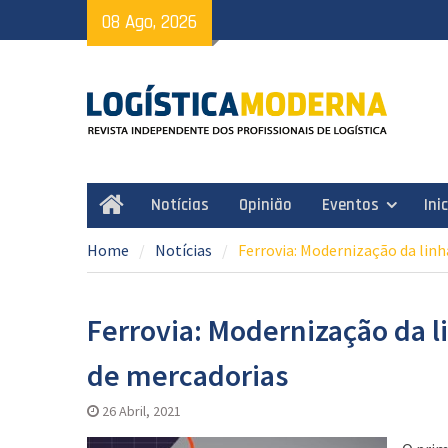
Skip
08 Ago, 2026
to
content
Notícias
Opinião
Eventos
Ini
Home
Home
Notícias
Ferrovia: Modernização da lin
Ferrovia: Modernização da l
de mercadorias
26 Abril, 2021