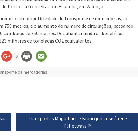
e do Porto e a fronteira com Espanha, em Valença.
aumento da competitividade do transporte de mercadorias, ao
om 750 metros, e o aumento do número de circulações, passando
0 comboios de 750 metros. De salientar ainda os benefícios
323 milhares de toneladas CO2 equivalentes.
0
ransporte de mercadorias
 sua
Next
Transportes Magalhães e Bruno junta-se à rede
post:
Palletways