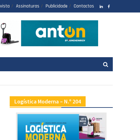
vista
Assinaturas
Publicidade
Contactos
LinkedIN
facebook
Logística Moderna – N.º 204