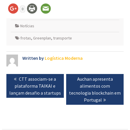
0
Notícias
frotas
,
Greenplan
,
transporte
Written by
Logística Moderna
Navegação
Previous
CTT associam-se a
Next
Auchan apresenta
de
plataforma TAIKAI e
post:
post:
alimentos com
artigos
lançam desafio a startups
tecnologia blockchain em
Portugal