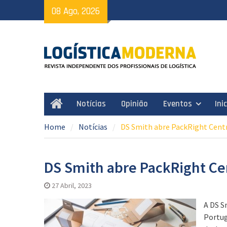
Skip
08 Ago, 2026
to
content
Notícias
Opinião
Eventos
Ini
Home
Home
Notícias
DS Smith abre PackRight Cent
DS Smith abre PackRight Ce
27 Abril, 2023
A DS S
Portug