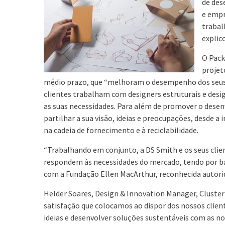
de des
e empr
trabal
explic
O Pack
projet
médio prazo, que “melhoram o desempenho dos seus ne
clientes trabalham com designers estruturais e desi
as suas necessidades. Para além de promover o desen
partilhar a sua visão, ideias e preocupações, desde
na cadeia de fornecimento e à reciclabilidade.
“Trabalhando em conjunto, a DS Smith e os seus clie
respondem às necessidades do mercado, tendo por bas
com a Fundação Ellen MacArthur, reconhecida autori
Helder Soares, Design & Innovation Manager, Cluster
satisfação que colocamos ao dispor dos nossos clie
ideias e desenvolver soluções sustentáveis com as n