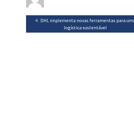
Navegação
Previous
DHL implementa novas ferramentas para um
de
post:
logística sustentável
artigos