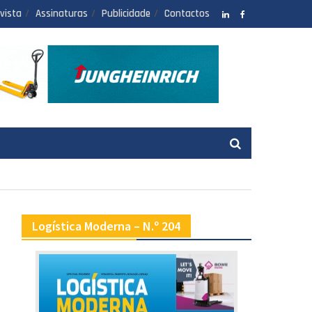
vista
Assinaturas
Publicidade
Contactos
LinkedIN
facebook
Logística Moderna – N.º 204