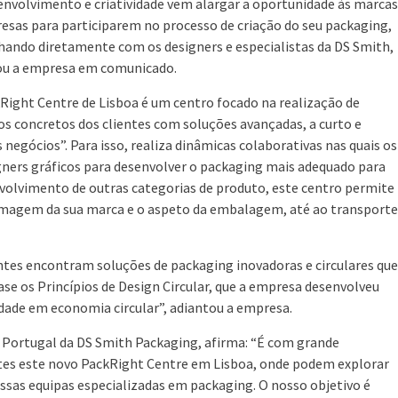
envolvimento e criatividade vem alargar a oportunidade às marcas
esas para participarem no processo de criação do seu packaging,
hando diretamente com os designers e especialistas da DS Smith,
ou a empresa em comunicado.
Right Centre de Lisboa é um centro focado na realização de
os concretos dos clientes com soluções avançadas, a curto e
gócios”. Para isso, realiza dinâmicas colaborativas nas quais os
gners gráficos para desenvolver o packaging mais adequado para
volvimento de outras categorias de produto, este centro permite
 a imagem da sua marca e o aspeto da embalagem, até ao transporte
ntes encontram soluções de packaging inovadoras e circulares que
e os Princípios de Design Circular, que a empresa desenvolveu
dade em economia circular”, adiantou a empresa.
 Portugal da DS Smith Packaging, afirma: “É com grande
ntes este novo PackRight Centre em Lisboa, onde podem explorar
ossas equipas especializadas em packaging. O nosso objetivo é