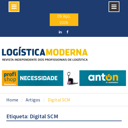
Skip
09 Ago,
2026
to
content
LinkedIN
facebook
Home
Artigos
Digital SCM
Etiqueta: Digital SCM