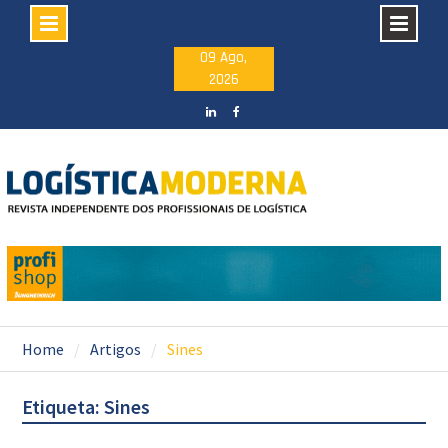
Skip
09 Ago,
2026
to
content
LinkedIN
facebook
Home
Artigos
Sines
Etiqueta: Sines