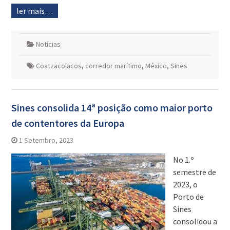
ler mais…
Notícias
Coatzacolacos
,
corredor marítimo
,
México
,
Sines
Sines consolida 14ª posição como maior porto
de contentores da Europa
1 Setembro, 2023
No 1.º
semestre de
2023, o
Porto de
Sines
consolidou a