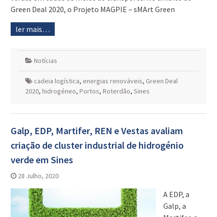
Green Deal 2020, o Projeto MAGPIE – sMArt Green
ler mais…
Notícias
cadeia logística
,
energias renováveis
,
Green Deal
2020
,
hidrogéneo
,
Portos
,
Roterdão
,
Sines
Galp, EDP, Martifer, REN e Vestas avaliam
criação de cluster industrial de hidrogénio
verde em Sines
28 Julho, 2020
A EDP, a
Galp, a