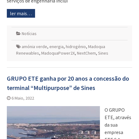
serviços de engenharia inclui
ler mais…
Notícias
amónia verde
,
energia
,
hidrogénio
,
Madoqua
Renewables
,
MadoquaPower2X
,
NextChem
,
Sines
GRUPO ETE ganha por 20 anos a concessão do
terminal “Multipurpose” de Sines
6 Maio, 2022
O GRUPO
ETE, através
da sua
empresa