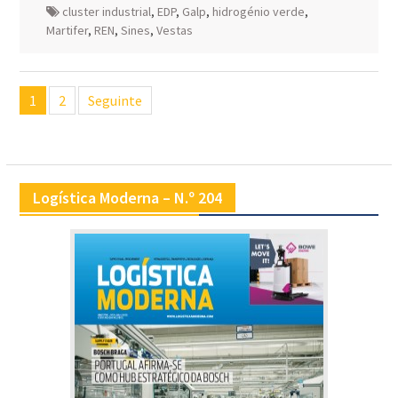
cluster industrial
,
EDP
,
Galp
,
hidrogénio verde
,
Martifer
,
REN
,
Sines
,
Vestas
Navegação
1
2
Seguinte
de
artigos
Logística Moderna – N.º 204