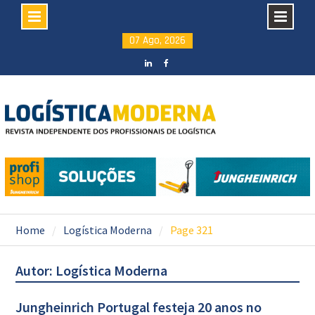
Skip
07 Ago, 2026
to
content
LinkedIN
facebook
Home
Logística Moderna
Page 321
Autor:
Logística Moderna
Jungheinrich Portugal festeja 20 anos no