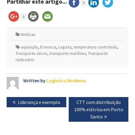
Partilhar este artigo...
0
0
Notícias
aquisição
,
El mosca
,
Logista
,
temperatura controlada
,
Transporte aéreo
,
transporte marítimo
,
Transporte
rodoviário
Written by
Logística Moderna
Navegação
Previous
Liderança e exemplo
Next
CTT com distribuição
de
post:
100% elétrica em Porto
post:
artigos
Santo