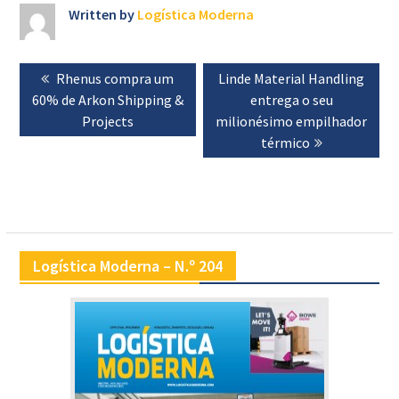
Written by
Logística Moderna
Navegação
Previous
Rhenus compra um
Next
Linde Material Handling
de
60% de Arkon Shipping &
post:
post:
entrega o seu
artigos
Projects
milionésimo empilhador
térmico
Logística Moderna – N.º 204