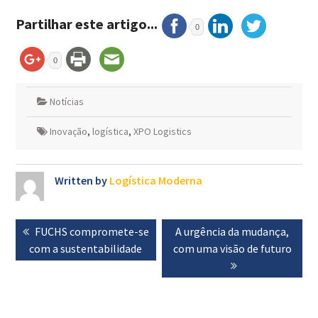
Partilhar este artigo...
0
0
Notícias
Inovação
,
logística
,
XPO Logistics
Written by
Logística Moderna
Navegação
Previous
FUCHS compromete-se
Next
A urgência da mudança,
de
com a sustentabilidade
post:
com uma visão de futuro
post:
artigos