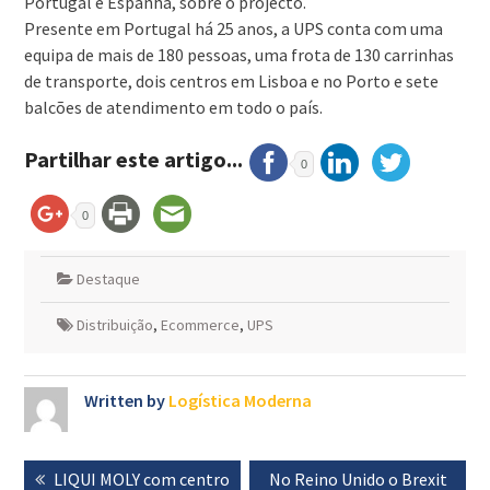
Portugal e Espanha, sobre o projecto.
Presente em Portugal há 25 anos, a UPS conta com uma
equipa de mais de 180 pessoas, uma frota de 130 carrinhas
de transporte, dois centros em Lisboa e no Porto e sete
balcões de atendimento em todo o país.
Partilhar este artigo...
0
0
Destaque
Distribuição
,
Ecommerce
,
UPS
Written by
Logística Moderna
Navegação
Previous
LIQUI MOLY com centro
Next
No Reino Unido o Brexit
de