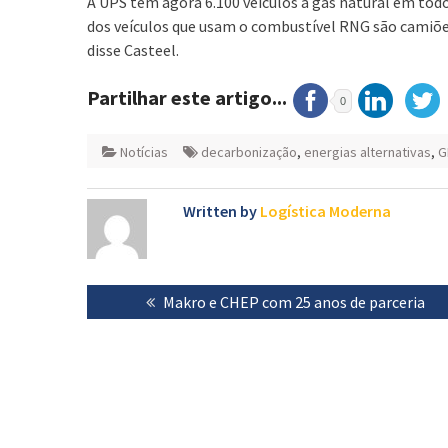
A UPS tem agora 6.100 veículos a gás natural em t
dos veículos que usam o combustível RNG são camiõe
disse Casteel.
Partilhar este artigo...
0
Notícias
decarbonização
,
energias alternativas
,
G
Written by
Logística Moderna
Navegação
Previous
Makro e CHEP com 25 anos de parceria
de
post:
artigos