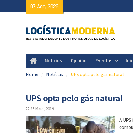
Skip
07 Ago, 2026
to
content
Notícias
Opinião
Eventos
Ini
Home
Home
Notícias
UPS opta pelo gás natural
UPS opta pelo gás natural
25 Maio, 2019
A UPS 
combus