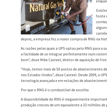
enquan
Existe
fonte 
combus
alguma
camiõe
depois, a empresa fez a maior compra de RNG na hist
As razões pelas quais a UPS optou pelo RNG para a s
a facilidade de se integrar perfeitamente num sistem
bom”, disse Mike Casteel, diretor de aquisição de fro
“Hoje, temos mais de 50 postos de abastecimento de 
nos Estados Unidos”, disse Casteel. Desde 2009, a UP
tecnologia avançada e em estações de abastecimen
Por que o RNG é o combustível de escolha
A disponibilidade do RNG é inegavelmente important
produção cresceu de um equivalente a 33 milhões de 