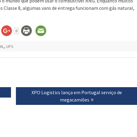
odo o mundo que podem usar o combustível RNG. Enquanto muitos
s Classe 8, algumas vans de entrega funcionam com gás natural,
0
NL
,
UPS
Next
XPO Logistics lança em Portugal serviço de
post:
megacamiões