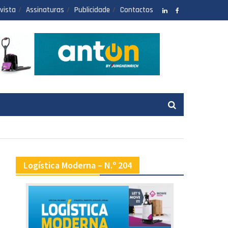
vista
Assinaturas
Publicidade
Contactos
LinkedIN
facebook
Logística Moderna – N.º 204