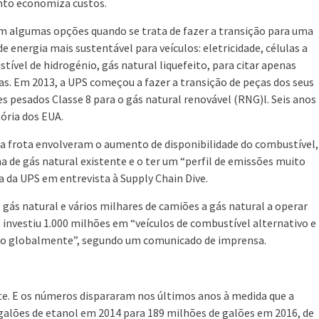
to economiza custos.
m algumas opções quando se trata de fazer a transição para uma
de energia mais sustentável para veículos: eletricidade, células a
tível de hidrogénio, gás natural liquefeito, para citar apenas
s. Em 2013, a UPS começou a fazer a transição de peças dos seus
s pesados ​​Classe 8 para o gás natural renovável (RNG)l. Seis anos
ória dos EUA.
ua frota envolveram o aumento de disponibilidade do combustível,
a de gás natural existente e o ter um “perfil de emissões muito
ta da UPS em entrevista à Supply Chain Dive.
gás natural e vários milhares de camiões a gás natural a operar
S investiu 1.000 milhões em “veículos de combustível alternativo e
to globalmente”, segundo um comunicado de imprensa.
e. E os números dispararam nos últimos anos à medida que a
galões de etanol em 2014 para 189 milhões de galões em 2016, de