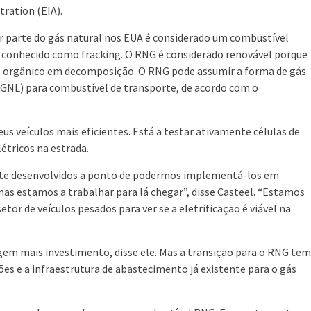
ration (EIA).
r parte do gás natural nos EUA é considerado um combustível
so conhecido como fracking. O RNG é considerado renovável porque
l orgânico em decomposição. O RNG pode assumir a forma de gás
(GNL) para combustível de transporte, de acordo com o
us veículos mais eficientes. Está a testar ativamente células de
étricos na estrada.
ente desenvolvidos a ponto de podermos implementá-los em
as estamos a trabalhar para lá chegar”, disse Casteel. “Estamos
or de veículos pesados para ver se a eletrificação é viável na
gem mais investimento, disse ele. Mas a transição para o RNG tem
iões e a infraestrutura de abastecimento já existente para o gás