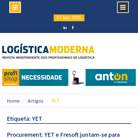
Skip
07 Ago, 2026
to
content
LinkedIN
facebook
Home
Artigos
YET
Etiqueta: YET
Procurement: YET e Fresoft juntam-se para