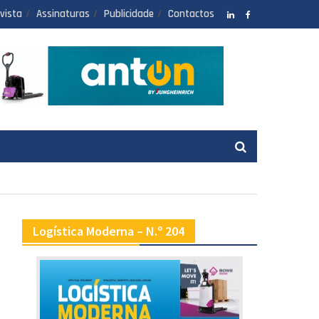
vista
Assinaturas
Publicidade
Contactos
LinkedIN
facebook
Logística Moderna – N.º 204