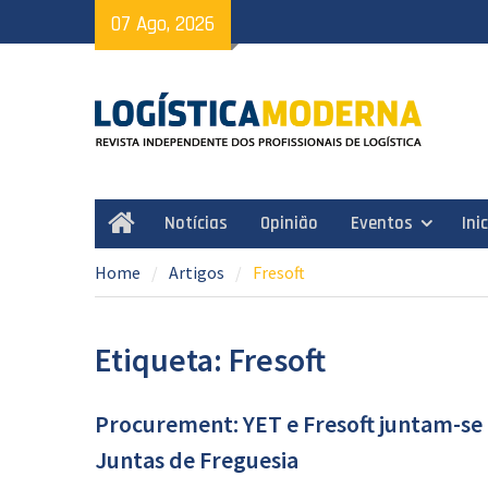
Skip
07 Ago, 2026
to
content
Notícias
Opinião
Eventos
Ini
Home
Home
Artigos
Fresoft
Etiqueta: Fresoft
Procurement: YET e Fresoft juntam-se
Juntas de Freguesia