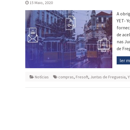
15 Maio, 2020
A obri
YET- Y
fornec
de ace
nas Ju
de Fre
ler 
Notícias
compras
,
Fresoft
,
Juntas de Freguesia
,
Y