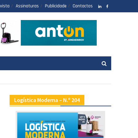
vista
Assinaturas
Publicidade
Contactos
LinkedIN
facebook
Logística Moderna – N.º 204