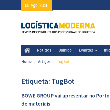
Skip
08 Ago, 2026
to
content
Notícias
Opinião
Eventos
Ini
Home
Home
Artigos
TugBot
Etiqueta: TugBot
BOWE GROUP vai apresentar no Porto 
de materiais