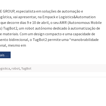
 GROUP, especialista em soluções de automação e
ogística, vai apresentar, na Empack e Logistics&Automation
 que decorre dias 9 e 10 de abril, o seu AMR (Autonomous Mobile
) TugBot2, um robot autónomo dedicado à automatização de
de materiais. Com um design compacto e uma capacidade de
nto bidirecional, o TugBot2 permite uma “manobrabilidade
ional, mesmo em
mais…
ogistica
,
robot
,
TugBot