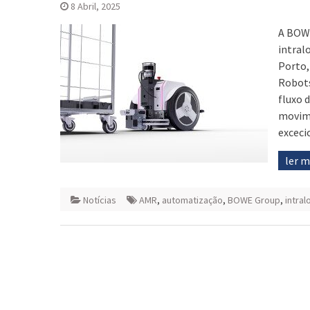
8 Abril, 2025
A BOWE
intral
Porto,
Robots
fluxo 
movime
excec
ler 
Notícias
AMR
,
automatização
,
BOWE Group
,
intral