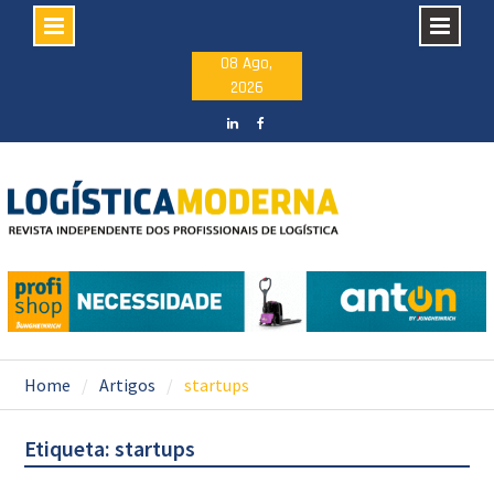
Skip
08 Ago,
2026
to
content
LinkedIN
facebook
Home
Artigos
startups
Etiqueta: startups