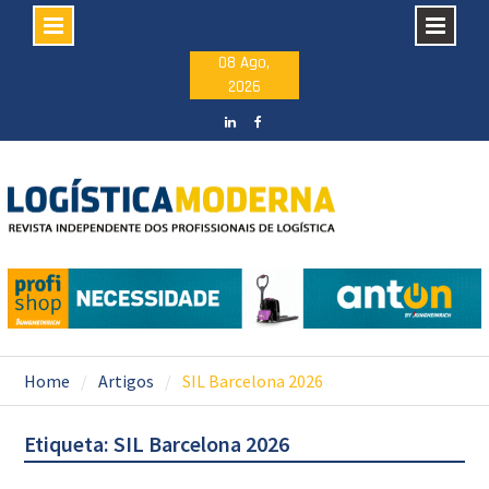
Skip
08 Ago,
2026
to
content
LinkedIN
facebook
Home
Artigos
SIL Barcelona 2026
Etiqueta: SIL Barcelona 2026