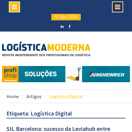
Skip
10 Ago, 2026
to
content
LinkedIN
facebook
Home
Artigos
Logística Digital
Etiqueta: Logística Digital
SIL Barcelona: sucesso da Leviahub entre